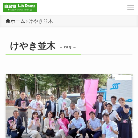
ホーム
けやき並木
けやき並木
– tag –
未分類